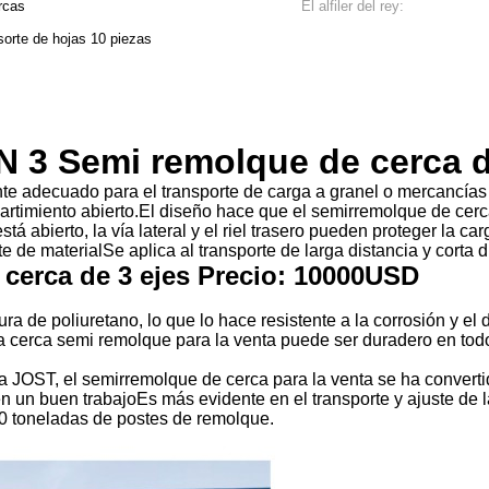
rcas
El alfiler del rey:
orte de hojas 10 piezas
N 3 Semi remolque de cerca d
te adecuado para el transporte de carga a granel o mercancías 
timiento abierto.El diseño hace que el semirremolque de cerca 
á abierto, la vía lateral y el riel trasero pueden proteger la c
e de materialSe aplica al transporte de larga distancia y corta d
cerca de 3 ejes Precio: 10000USD
ra de poliuretano, lo que lo hace resistente a la corrosión y el 
la cerca semi remolque para la venta puede ser duradero en todo
ca JOST, el semirremolque de cerca para la venta se ha conver
un buen trabajoEs más evidente en el transporte y ajuste de la
0 toneladas de postes de remolque.