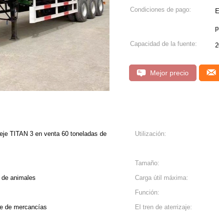
Condiciones de pago:
E
p
Capacidad de la fuente:
2
Mejor precio
eje TITAN 3 en venta 60 toneladas de
Utilización:
Tamaño:
e de animales
Carga útil máxima:
Función:
te de mercancías
El tren de aterrizaje: