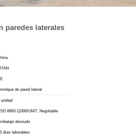
n paredes laterales
hina.
ITAN
CE
emolque de pared lateral
 unidad
SD 8900-11000/UNIT, Negotiable
mbalaje desnudo
0 días laborables