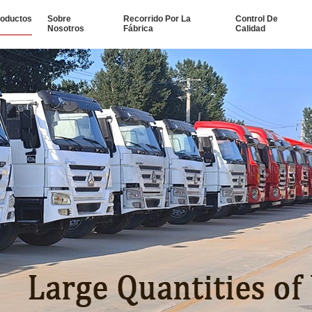
oductos
Sobre
Recorrido Por La
Control De
Nosotros
Fábrica
Calidad