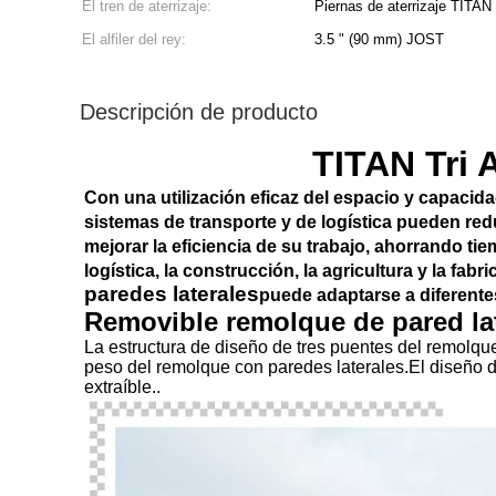
El tren de aterrizaje:
Piernas de aterrizaje TITAN 
El alfiler del rey:
3.5 " (90 mm) JOST
Descripción de producto
TITAN Tri 
Con una utilización eficaz del espacio y capacida
sistemas de transporte y de logística pueden redu
mejorar la eficiencia de su trabajo, ahorrando tie
logística, la construcción, la agricultura y la fa
paredes laterales
puede adaptarse a diferente
Removible remolque de pared lat
La estructura de diseño de tres puentes del remolque
peso del remolque con paredes laterales.El diseño de
extraíble..