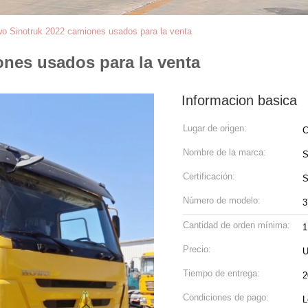
o Sinotruk 2022 camiones usados para la venta
nes usados para la venta
Informacion basica
Lugar de origen:
C
Nombre de la marca:
S
Certificación:
Número de modelo:
3
Cantidad de orden mínima:
1
Precio:
U
Tiempo de entrega:
2
Condiciones de pago:
L