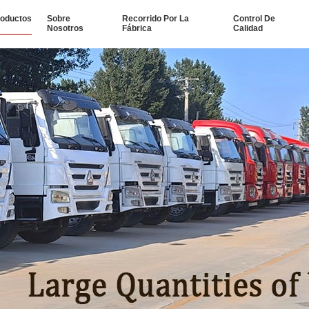
oductos
Sobre
Recorrido Por La
Control De
Nosotros
Fábrica
Calidad