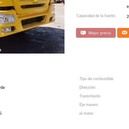
e
Capacidad de la fuente:
2
Mejor precio
Tipo de combustible:
rda
Dirección:
Transmisión:
Eje trasero:
5
el motor: