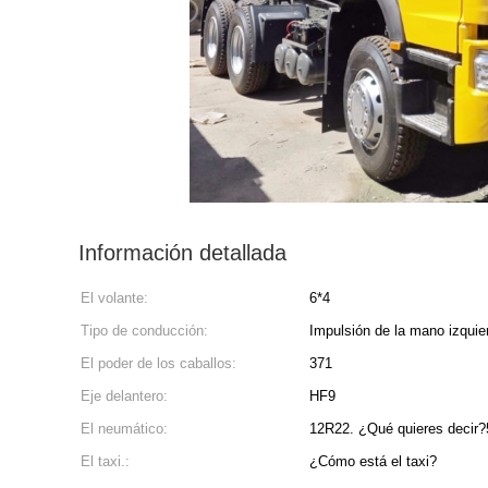
Información detallada
El volante:
6*4
Tipo de conducción:
Impulsión de la mano izquie
El poder de los caballos:
371
Eje delantero:
HF9
El neumático:
12R22. ¿Qué quieres decir?
El taxi.:
¿Cómo está el taxi?