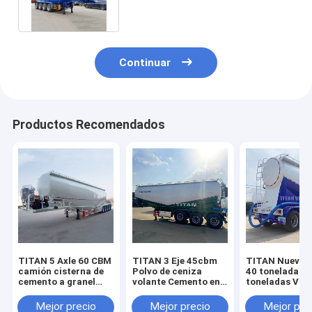
venta
Continuar
Productos Recomendados
TITAN 5 Axle 60 CBM
TITAN 3 Eje 45cbm
TITAN Nuevo 3
camión cisterna de
Polvo de ceniza
40 toneladas 
cemento a granel
volante Cemento en
toneladas V Ti
seco para la venta
bruto seco Cisterna
cemento en po
de camión camión
seco
Mejor precio
Mejor precio
Mejor pre