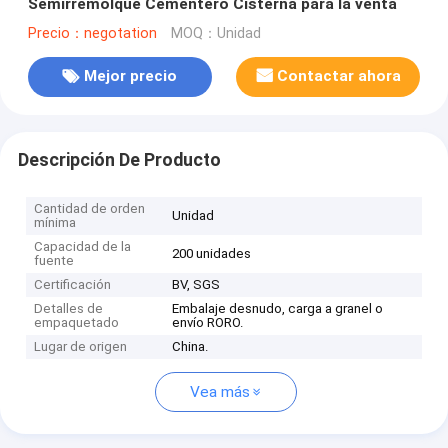
Semirremolque Cementero Cisterna para la venta
Precio：negotation
MOQ：Unidad
Mejor precio
Contactar ahora
Descripción De Producto
Cantidad de orden
Unidad
mínima
Capacidad de la
200 unidades
fuente
Certificación
BV, SGS
Detalles de
Embalaje desnudo, carga a granel o
empaquetado
envío RORO.
Lugar de origen
China.
Vea más