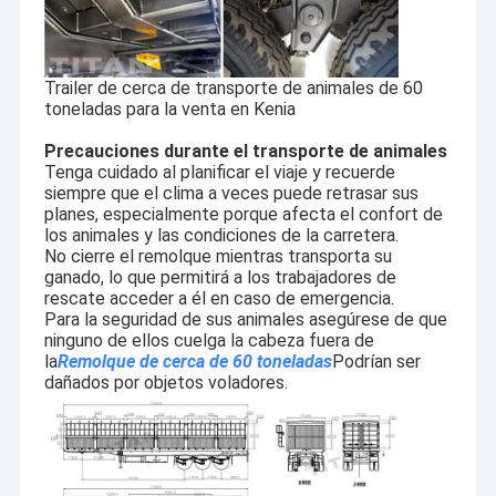
Trailer de cerca de transporte de animales de 60
toneladas para la venta en Kenia
Precauciones durante el transporte de animales
Tenga cuidado al planificar el viaje y recuerde
siempre que el clima a veces puede retrasar sus
planes, especialmente porque afecta el confort de
los animales y las condiciones de la carretera.
No cierre el remolque mientras transporta su
ganado, lo que permitirá a los trabajadores de
rescate acceder a él en caso de emergencia.
Para la seguridad de sus animales asegúrese de que
ninguno de ellos cuelga la cabeza fuera de
la
Remolque de cerca de 60 toneladas
Podrían ser
En casa.
dañados por objetos voladores.
Shandong Titan Vehicle Co.,Ltd. y sus subsidiarios
TITAN
tiene más de 10 años de experiencia en fabricación y
Productos
comienza un negocio internacional en 2004.
Sobre nosotros
2
La fábrica cubre 190.000 metros.
Posee un centro