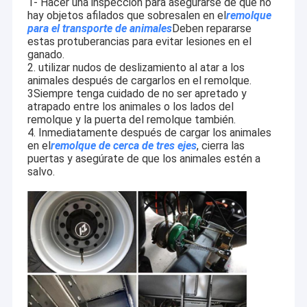
1- Hacer una inspección para asegurarse de que no
hay objetos afilados que sobresalen en el
remolque
para el transporte de animales
Deben repararse
estas protuberancias para evitar lesiones en el
ganado.
2. utilizar nudos de deslizamiento al atar a los
animales después de cargarlos en el remolque.
3Siempre tenga cuidado de no ser apretado y
atrapado entre los animales o los lados del
remolque y la puerta del remolque también.
4. Inmediatamente después de cargar los animales
en el
remolque de cerca de tres ejes
, cierra las
puertas y asegúrate de que los animales estén a
salvo.