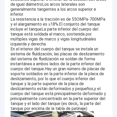
completo de I + D, un centro de inspección de vehículos y
de igual diámetroLos arcos laterales son
Recorrido por la fábrica
piezas, un laboratorio de pruebas de vuelco, un lugar de
generalmente tangentes a los arcos superior e
pruebas de colisión y un gran stock de remolques.Los
inferior.
Control de calidad
grandes talleres de remolques de camiones permiten una
La resistencia a la tracción es de 55OMPa-700MPa
capacidad de producción mensual de más de 2Hay más de
y el alargamiento es ≥18%.El conjunto del tanque
Contacta con nosotros
incluye el tanqueLa parte inferior del cuerpo del
100.000 unidades de remolque al mes.
tanque está soldada al marco, sostenida por
múltiples vigas de marco y vigas longitudinales
La gama de productos incluye semirremolques (como los
Solicitar una cita
izquierda y derecha.
extensibles y modulares)
,
remolques de lecho bajo
En el interior del cuerpo del tanque se instala un
remolques de plataforma plana y barras de tracción,
sistema de fluidización, las placas de deslizamiento
remolques de petroleros remolques de cimento a granel
del sistema de fluidización se soldan de forma
remolques de petroleros, remolque de descarga,
camión sino howo
instantánea a ambos lados de la parte inferior del
semirremolque de camiones de combustible, remolque de
cuerpo del tanque.Hay un gran número de placas de
contenedores, remolque de plataforma baja, remolque de
soporte soldados en la parte inferior de la placa de
Cabeza de camión Howo usada
carga baja, cargador lateral de contenedores,etc.. y cada
deslizamiento, por lo que el cuerpo inferior del
uno de ellos una solución de transporte innovadora y
tanque y la parte superior de la placa de
Camión de descarga HOWO usado
eficiente con una excelente relación precio/calidad.
deslizamiento están deformados y pequeños,y el
cuerpo del tanque está principalmente deformado y
Ahora, TITAN
Se exportan ampliamente a la
Semi remolques
camión shacman para la venta
principalmente concentrado en la parte superior del
mayoría de los mercados africanos, como Argelia, Djibouti,
tanque y el lado del tanque (es decir,, la parte del
Etiopía, Kenia, Sudán, Uganda, Malawi, Tanzania, Camerún,
tanque por encima de la tabla de patinaje)
remolque del camión volquete
Ghana, también Dubai, Rusia, Zimbabwe, Malasia, Filipinas,