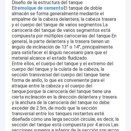
Diseño de la estructura del tanque
El
remolque de cemento
El tanque de doble
almacén se forma generalmente mediante el
empalme de la cabeza delantera, la cabeza trasera
y el cuerpo del tanque de varios segmentos.La
carrocería del tanque de varios segmentos está
compuesta por múltiples carrocerías del tanque.En
general, la parte delantera y la trasera tienen un
ángulo de inclinación de 13° o 14°, principalmente
para satisfacer el ángulo necesario para que el
material alcance el estado fluidizado.
Entre ellos, el cuerpo del tanque y el extremo del
cuerpo del tanque y la culata de la cabeza, la
sección transversal del cuerpo del tanque tiene
forma de anillo, lo que es conveniente para el
atraque entre la cabeza y el cuerpo del
tanque:porque la carrocería del tanque tiene una
cierta inclinación en la dirección delantera y trasera
En casa.
y la anchura de la carrocería del tanque no debe
Shandong Titan Vehicle Co.,Ltd. y sus subsidiarios
TITAN
exceder de 2.5m, de modo que la sección
tiene más de 10 años de experiencia en fabricación y
Productos
transversal entre los tanques restantes esté
comienza un negocio internacional en 2004.
diseñada como una larga sección circular, es decir, la
Sobre nosotros
sección del tanque está compuesta por 4 arcos.Las
2
La fábrica cubre 190.000 metros.
Posee un centro
secciones superior e inferior de la sección son arcos