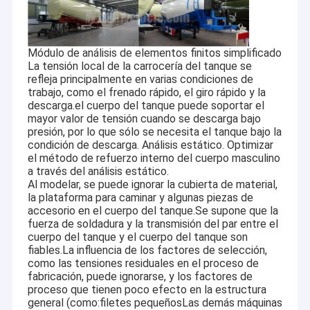
Vietnam,Singapur, Trinidad y Tobago y América del Sur.
semi remolque plano
semi remolque esquelético
Módulo de análisis de elementos finitos simplificado
La tensión local de la carrocería del tanque se
Cerca Semi Trailer
refleja principalmente en varias condiciones de
trabajo, como el frenado rápido, el giro rápido y la
REMOLQUE CISTERNA DE COMBUSTIBLE
descarga.el cuerpo del tanque puede soportar el
mayor valor de tensión cuando se descarga bajo
Trailers para cisternas de cemento
presión, por lo que sólo se necesita el tanque bajo la
condición de descarga. Análisis estático. Optimizar
el método de refuerzo interno del cuerpo masculino
Remolque de cama baja
a través del análisis estático.
Al modelar, se puede ignorar la cubierta de material,
Trailer desmontable con cuello de ganso
la plataforma para caminar y algunas piezas de
accesorio en el cuerpo del tanque.Se supone que la
remolque extensible
fuerza de soldadura y la transmisión del par entre el
cuerpo del tanque y el cuerpo del tanque son
fiables.La influencia de los factores de selección,
Recauchutador de varios ejes
como las tensiones residuales en el proceso de
fabricación, puede ignorarse, y los factores de
Tractor de carga lateral
proceso que tienen poco efecto en la estructura
general (como:filetes pequeñosLas demás máquinas