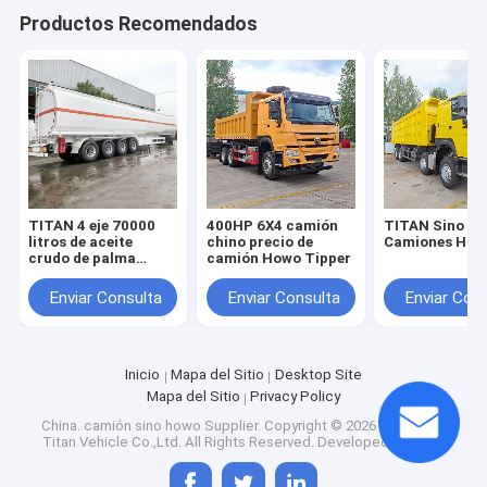
Productos Recomendados
TITAN 4 eje 70000
400HP 6X4 camión
TITAN Sino
litros de aceite
chino precio de
Camiones How
crudo de palma
camión Howo Tipper
diesel tanque precio
Enviar Consulta
Enviar Consulta
Enviar Con
Inicio
Mapa del Sitio
Desktop Site
Mapa del Sitio
Privacy Policy
China. camión sino howo Supplier.
Copyright © 2026 Shandong
Titan Vehicle Co.,Ltd. All Rights Reserved. Developed by
ECER