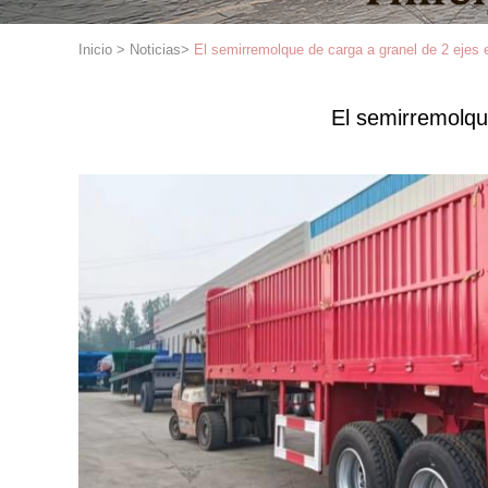
Inicio
>
Noticias
>
El semirremolque de carga a granel de 2 ejes 
El semirremolqu